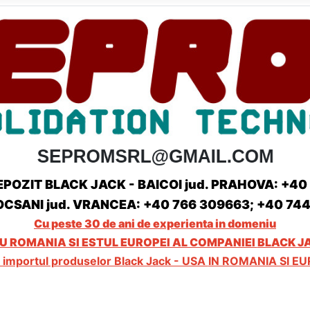
OZIT BLACK JACK - BAICOI jud. PRAHOVA: +40 
OCSANI jud. VRANCEA: +40 766 309663; +40 74
Cu peste 30 de ani de experienta in domeniu
 ROMANIA SI ESTUL EUROPEI AL COMPANIEI
BLACK JA
u importul produselor Black Jack - USA
IN ROMANIA SI EU