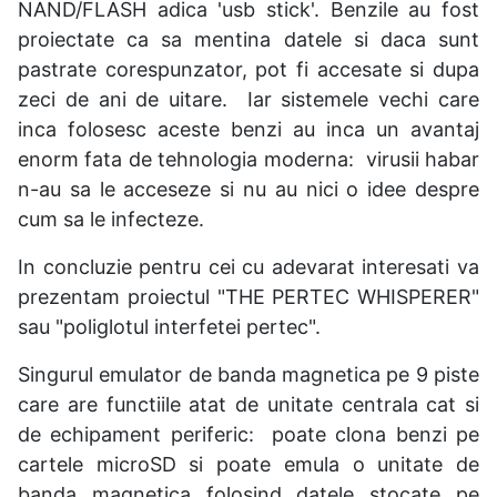
NAND/FLASH adica 'usb stick'. Benzile au fost
proiectate ca sa mentina datele si daca sunt
pastrate corespunzator, pot fi accesate si dupa
zeci de ani de uitare. Iar sistemele vechi care
inca folosesc aceste benzi au inca un avantaj
enorm fata de tehnologia moderna: virusii habar
n-au sa le acceseze si nu au nici o idee despre
cum sa le infecteze.
In concluzie pentru cei cu adevarat interesati va
prezentam proiectul "THE PERTEC WHISPERER"
sau "poliglotul interfetei pertec".
Singurul emulator de banda magnetica pe 9 piste
care are functiile atat de unitate centrala cat si
de echipament periferic: poate clona benzi pe
cartele microSD si poate emula o unitate de
banda magnetica folosind datele stocate pe